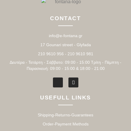
CONTACT
info@e-fontana.gr
17 Gounari street - Glyfada
210 9610 956 - 210 9610 981
Δευτέρα - Τετάρτη - Σάββατο: 09:00 - 15:00 Τρίτη - Πέμπτη -
Παρασκευή: 09:00 - 15:00 & 18:00 - 21:00
USEFULL LINKS
Shipping-Returns-Guarantees
Order-Payment Methods