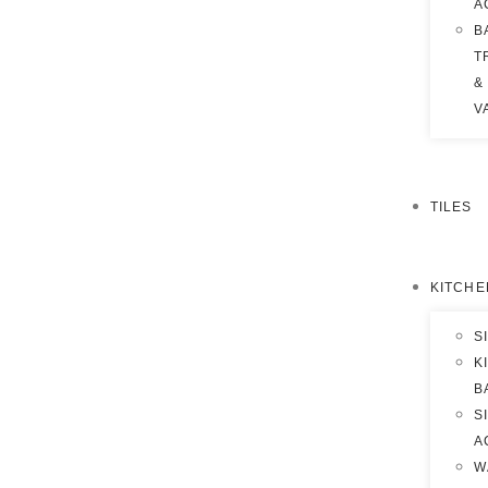
A
B
T
&
V
TILES
KITCHE
S
K
B
S
A
W