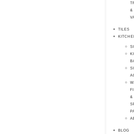
T
&
V
TILES
KITCHE
S
K
B
S
A
W
F
&
S
P
A
BLOG