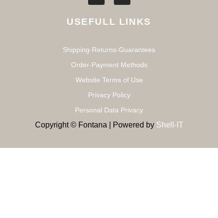
USEFULL LINKS
Shipping-Returns-Guarantees
Order-Payment Methods
Website Terms of Use
Privacy Policy
Personal Data Privacy
Copyright © Fontana | Powered by
Shell-IT
MODERN RESIDENCE
Study And Design, Completed Projects
Proper study and design, creating a 3D model to choose the
one that suits your space