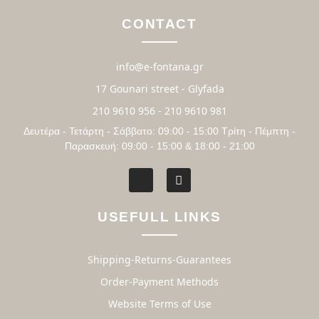
CONTACT
info@e-fontana.gr
17 Gounari street - Glyfada
210 9610 956 - 210 9610 981
Δευτέρα - Τετάρτη - Σάββατο: 09:00 - 15:00 Τρίτη - Πέμπτη -
Παρασκευή: 09:00 - 15:00 & 18:00 - 21:00
USEFULL LINKS
Shipping-Returns-Guarantees
Order-Payment Methods
Website Terms of Use