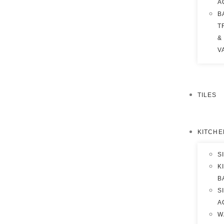
A
B
T
&
V
TILES
KITCHE
S
K
B
S
A
W