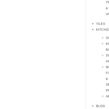
T
&
V
TILES
KITCHE
S
K
B
S
A
W
F
&
S
P
A
BLOG