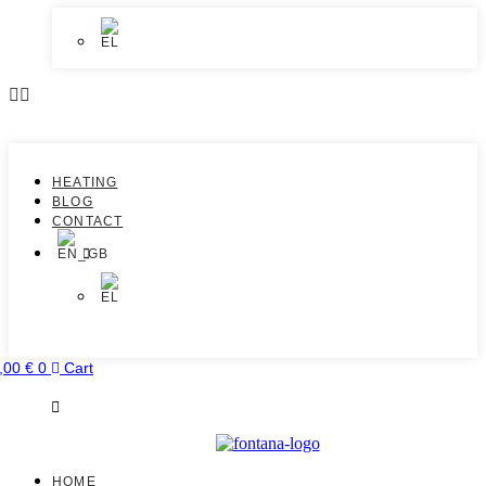
HEATING
BLOG
CONTACT
,00
€
0
Cart
HOME