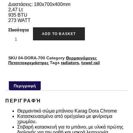
Διαστάσεις: 180x700x400mm
2,47 Lt
935 BTU
273 WATT
Ποσότητα
ADD TO BASKET
SKU
04-DORA-700
Category
Θερμαινόμενες
Πετσετοκρεμάστρες
Tags
radiators
,
towel rail
Περιγραφή
ΠΕΡΙΓΡΑΦΉ
Θερμαντικό σώμα μπάνιου Karag Dora Chrome
Κατασκευασμένο από ορείχαλκο με φινίρισμα
χρωμίου.
Στιβαρή κατασκευή για το μπάνιο, με υλικά πρώτης
διαλογής για την ορθή και μακρά λειτουργία.