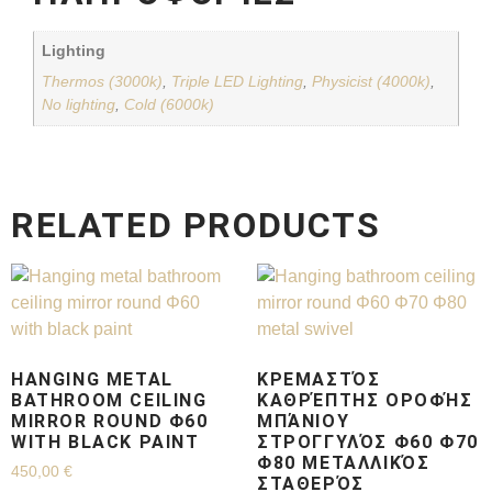
Lighting
Thermos (3000k)
,
Triple LED Lighting
,
Physicist (4000k)
,
No lighting
,
Cold (6000k)
RELATED PRODUCTS
HANGING METAL
ΚΡΕΜΑΣΤΌΣ
BATHROOM CEILING
ΚΑΘΡΈΠΤΗΣ ΟΡΟΦΉΣ
MIRROR ROUND Φ60
ΜΠΆΝΙΟΥ
WITH BLACK PAINT
ΣΤΡΟΓΓΥΛΌΣ Φ60 Φ70
Φ80 ΜΕΤΑΛΛΙΚΌΣ
450,00
€
ΣΤΑΘΕΡΌΣ