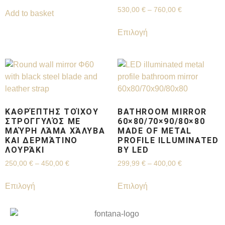
530,00
€
–
760,00
€
Add to basket
Επιλογή
ΚΑΘΡΈΠΤΗΣ ΤΟΊΧΟΥ
BATHROOM MIRROR
ΣΤΡΟΓΓΥΛΌΣ ΜΕ
60×80/70×90/80×80
ΜΑΎΡΗ ΛΆΜΑ ΧΆΛΥΒΑ
MADE OF METAL
ΚΑΙ ΔΕΡΜΆΤΙΝΟ
PROFILE ILLUMINATED
ΛΟΥΡΆΚΙ
BY LED
250,00
€
–
450,00
€
299,99
€
–
400,00
€
Επιλογή
Επιλογή