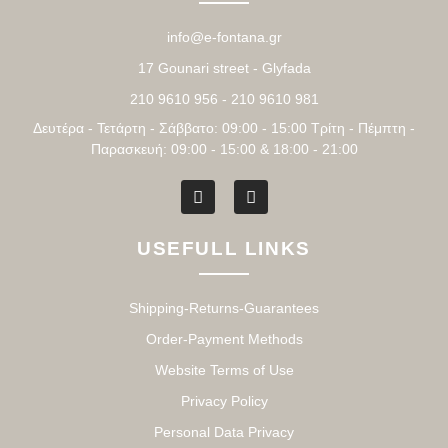
info@e-fontana.gr
17 Gounari street - Glyfada
210 9610 956 - 210 9610 981
Δευτέρα - Τετάρτη - Σάββατο: 09:00 - 15:00 Τρίτη - Πέμπτη -
Παρασκευή: 09:00 - 15:00 & 18:00 - 21:00
USEFULL LINKS
Shipping-Returns-Guarantees
Order-Payment Methods
Website Terms of Use
Privacy Policy
Personal Data Privacy