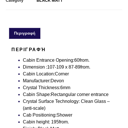
Category
BLACK MATT
Περιγραφή
ΠΕΡΙΓΡΑΦΉ
Cabin Entrance Opening:
60
from.
Dimension :
107-109 x 87-89
from.
Cabin Location:
Corner
Manufacturer:
Devon
Crystal Thickness:
6
mm
Cabin Shape:
Rectangular corner entrance
Crystal Surface Technology:
Clean Glass –
(anti-scale)
Cab Positioning:
Shower
Cabin height:
195
from.