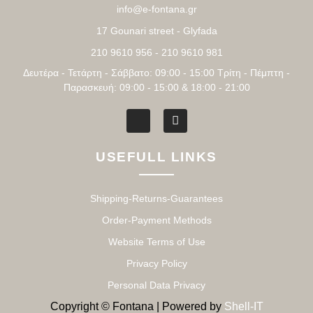
info@e-fontana.gr
17 Gounari street - Glyfada
210 9610 956 - 210 9610 981
Δευτέρα - Τετάρτη - Σάββατο: 09:00 - 15:00 Τρίτη - Πέμπτη -
Παρασκευή: 09:00 - 15:00 & 18:00 - 21:00
USEFULL LINKS
Shipping-Returns-Guarantees
Order-Payment Methods
Website Terms of Use
Privacy Policy
Personal Data Privacy
Copyright © Fontana | Powered by
Shell-IT