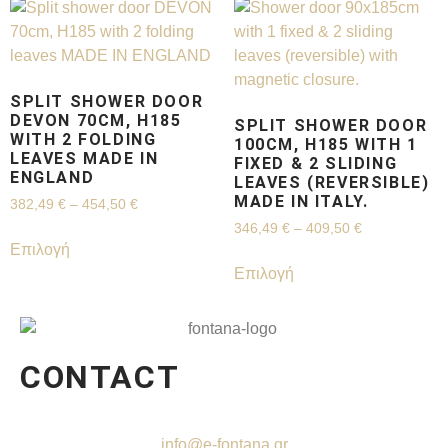
SPLIT SHOWER DOOR
DEVON 70CM, H185
SPLIT SHOWER DOOR
WITH 2 FOLDING
100CM, H185 WITH 1
LEAVES MADE IN
FIXED & 2 SLIDING
ENGLAND
LEAVES (REVERSIBLE)
MADE IN ITALY.
382,49
€
–
454,50
€
346,49
€
–
409,50
€
Επιλογή
Επιλογή
CONTACT
info@e-fontana.gr