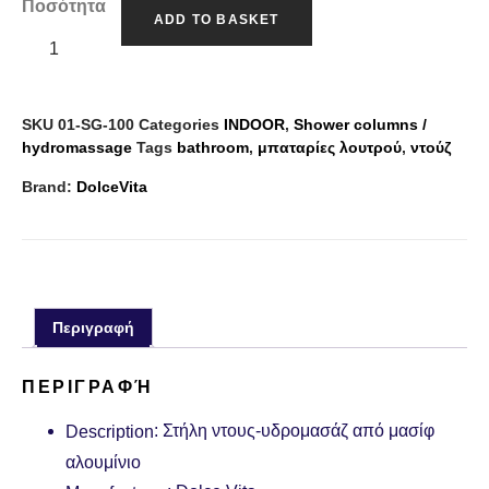
Ποσότητα
ADD TO BASKET
SKU
01-SG-100
Categories
INDOOR
,
Shower columns /
hydromassage
Tags
bathroom
,
μπαταρίες λουτρού
,
ντούζ
Brand:
DolceVita
Περιγραφή
ΠΕΡΙΓΡΑΦΉ
: Στήλη ντους-υδρομασάζ από μασίφ
Description
αλουμίνιο