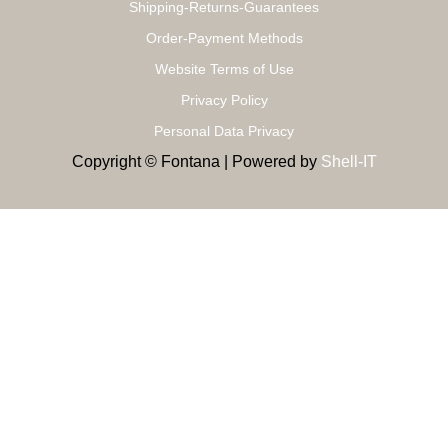
Shipping-Returns-Guarantees
Order-Payment Methods
Website Terms of Use
Privacy Policy
Personal Data Privacy
Copyright © Fontana | Powered by
Shell-IT
MODERN RESIDENCE
Study And Design, Completed Projects
Proper study and design, creating a 3D model to choose the
one that suits your space