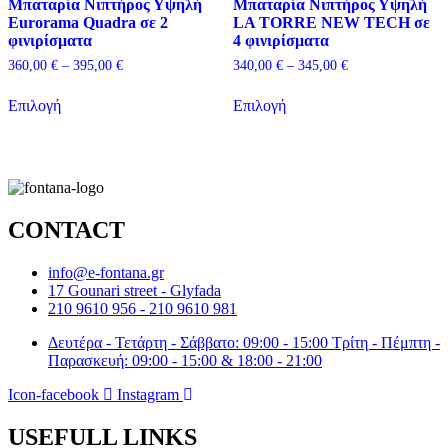
Μπαταρία Νιπτήρος Υψηλή
Μπαταρία Νιπτήρος Υψηλή
σελίδα
στη
Eurorama Quadra σε 2
LA TORRE NEW TECH σε
του
σελίδα
φινιρίσματα
4 φινιρίσματα
προϊόντος
του
προϊόντος
Price
Price
360,00
€
–
395,00
€
340,00
€
–
345,00
€
range:
range:
Αυτό
Αυτό
360,00 €
340,00 €
Επιλογή
Επιλογή
το
το
through
through
προϊόν
προϊόν
395,00 €
345,00 €
έχει
έχει
πολλαπλές
πολλαπλές
παραλλαγές.
παραλλαγές.
Οι
Οι
επιλογές
επιλογές
CONTACT
μπορούν
μπορούν
να
να
επιλεγούν
επιλεγούν
info@e-fontana.gr
στη
στη
17 Gounari street - Glyfada
σελίδα
σελίδα
210 9610 956 - 210 9610 981
του
του
προϊόντος
προϊόντος
Δευτέρα - Τετάρτη - Σάββατο: 09:00 - 15:00 Τρίτη - Πέμπτη -
Παρασκευή: 09:00 - 15:00 & 18:00 - 21:00
Icon-facebook
Instagram
USEFULL LINKS