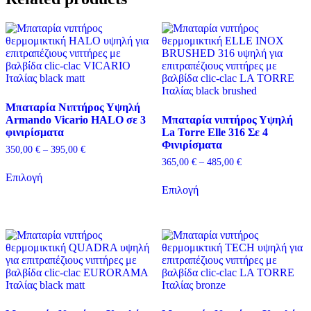
Μπαταρία Nιπτήρος Υψηλή
Armando Vicario HALO σε 3
Μπαταρία νιπτήρος Υψηλή
φινιρίσματα
La Torre Elle 316 Σε 4
Φινιρίσματα
Price
350,00
€
–
395,00
€
range:
Price
365,00
€
–
485,00
€
Αυτό
350,00 €
range:
Επιλογή
το
Αυτό
through
365,00 €
Επιλογή
προϊόν
το
395,00 €
through
έχει
προϊόν
485,00 €
πολλαπλές
έχει
παραλλαγές.
πολλαπλές
Οι
παραλλαγές.
επιλογές
Οι
μπορούν
επιλογές
να
μπορούν
επιλεγούν
να
στη
επιλεγούν