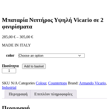
Μπαταρία Nιπτήρος Υψηλή Vicario σε 2
φινιρίσματα
Price
285,00
€
–
305,00
€
range:
MADE IN ITALY
285,00 €
through
305,00 €
color
Ποσότητα
Add to basket
Μπαταρία
Nιπτήρος
Υψηλή
Vicario
SKU
N/A
Categories
Colour
,
Countertops
Brand:
Armando Vicario
,
σε
Industrial
2
Περιγραφή
Επιπλέον πληροφορίες
φινιρίσματα
quantity
Περιγραφή