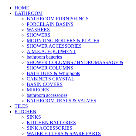
HOME
BATHROOM
BATHROOM FURNISHINGS
PORCELAIN BASINS
WASHERS
SHOWERS
MOUNTING BOILERS & PLATES
SHOWER ACCESSORIES
A.M.E.A. EQUIPMENT
bathroom batteries
SHOWER COLUMNS / HYDROMASSAGE &
SHOWER COLUMNS
BATHTUBS & Whirlpools
CABINETS CRYSTAL
BASIN COVERS
MIRRORS
bathroom accessories
BATHROOM TRAPS & VALVES
TILES
KITCHEN
SINKS
KITCHEN BATTERIES
SINK ACCESSORIES
WATER FILTERS & SPARE PARTS