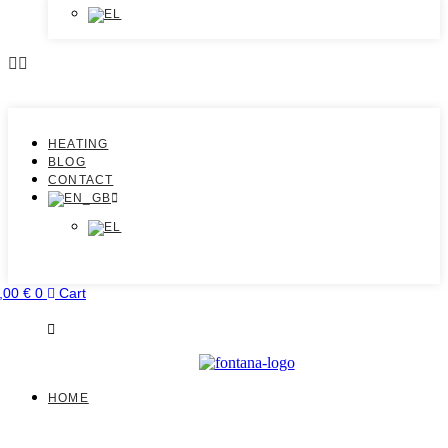
HEATING
BLOG
CONTACT
,00
€
0
Cart
HOME