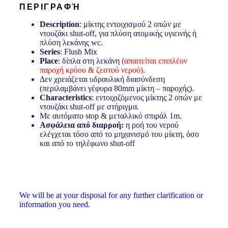
ΠΕΡΙΓΡΑΦΉ
Description
: μίκτης εντοιχισμού 2 οπών με
ντουζάκι shut-off, για πλύση ατομικής υγιεινής ή
πλύση λεκάνης wc.
Series
: Flush Mix
Place
: δίπλα στη λεκάνη
(απαιτείται επιπλέον
παροχή κρύου & ζεστού νερού)
.
Δεν χρειάζεται υδραυλική διασύνδεση
(περιλαμβάνει γέφυρα 80mm μίκτη – παροχής).
Characteristics
: εντοιχιζόμενος μίκτης 2 οπών με
ντουζάκι shut-off με στήριγμα.
Με αυτόματο stop & μεταλλικό σπιράλ 1m.
Ασφάλεια από διαρροή:
η ροή του νερού
ελέγχεται τόσο από το μηχανισμό του μίκτη, όσο
και από το τηλέφωνο shut-off
We will be at your disposal for any further clarification or
information you need.