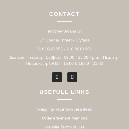
CONTACT
info@e-fontana.gr
17 Gounari street - Glyfada
210 9610 956 - 210 9610 981
Δευτέρα - Τετάρτη - Σάββατο: 09:00 - 15:00 Τρίτη - Πέμπτη -
Παρασκευή: 09:00 - 15:00 & 18:00 - 21:00
USEFULL LINKS
Shipping-Returns-Guarantees
Order-Payment Methods
Website Terms of Use