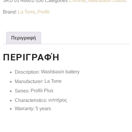
SKU
01-46601-100
Categories
Chrome
,
Washbasin classic
Brand:
La Torre
,
Profili
Περιγραφή
ΠΕΡΙΓΡΑΦΉ
: Washbasin battery
Description
: La Torre
Manufacturer
: Profili Plus
Series
: νιπτήρος
Characteristics
Warranty
: 5 years