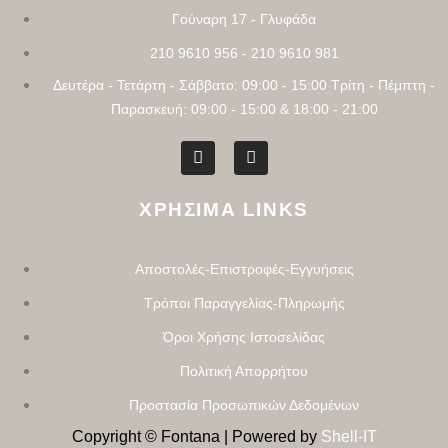
Γούναρη 17 - Γλυφάδα
210 9610 956 - 210 9610 981
Δευτέρα - Τετάρτη - Σάββατο: 09:00 - 15:00 Τρίτη - Πέμπτη -
Παρασκευή: 09:00 - 15:00 & 18:00 - 21:00
ΧΡΗΣΙΜΑ LINKS
Αποστολές-Επιστροφές-Εγγυήσεις
Τρόποι Παραγγελίας-Πληρωμής
Όροι Χρήσης Ιστοσελίδας
Πολιτική Απορρήτου
Προστασία Προσωπικών Δεδομένων
Copyright © Fontana | Powered by
Shell-IT