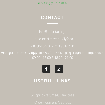
CONTACT
info@e-fontana.gr
17 Gounari street - Glyfada
210 9610 956 - 210 9610 981
Δευτέρα - Τετάρτη - Σάββατο: 09:00 - 15:00 Τρίτη - Πέμπτη - Παρασκευή:
09:00 - 15:00 & 18:00 - 21:00
USEFULL LINKS
Shipping-Returns-Guarantees
Order-Payment Methods