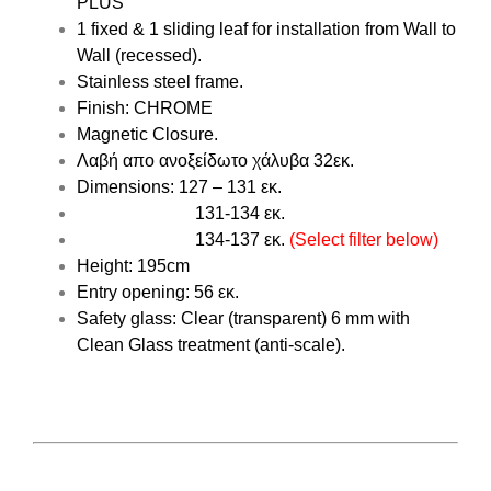
PLUS
1 fixed & 1 sliding leaf for installation from Wall to
Wall (recessed).
Stainless steel frame.
Finish:
CHROME
Magnetic Closure.
Λαβή απο ανοξείδωτο χάλυβα 32εκ.
Dimensions:
127 – 131 εκ.
131-134 εκ.
134-137 εκ.
(Select filter below)
Height:
195cm
Entry opening:
56 εκ.
Safety glass:
Clear (transparent) 6 mm with
Clean Glass treatment (anti-scale).