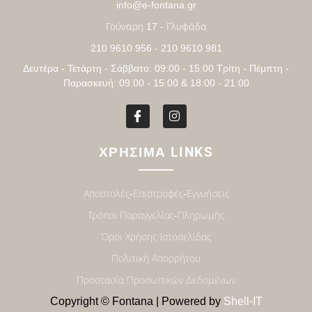
info@e-fontana.gr
Γούναρη 17 - Γλυφάδα
210 9610 956 - 210 9610 981
Δευτέρα - Τετάρτη - Σάββατο: 09:00 - 15:00 Τρίτη - Πέμπτη -
Παρασκευή: 09:00 - 15:00 & 18:00 - 21:00
ΧΡΗΣΙΜΑ LINKS
Αποστολές-Επιστροφές-Εγγυήσεις
Τρόποι Παραγγελίας-Πληρωμής
Όροι Χρήσης Ιστοσελίδας
Πολιτική Απορρήτου
Προστασία Προσωπικών Δεδομένων
Copyright © Fontana | Powered by
Shell-IT