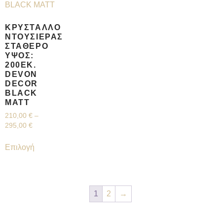
ΚΡΎΣΤΑΛΛΟ
ΝΤΟΥΣΙΈΡΑΣ
ΣΤΑΘΕΡΌ
ΎΨΟΣ:
200ΕΚ.
DEVON
DECOR
BLACK
ΜΑΤΤ
210,00
€
–
295,00
€
Επιλογή
1
2
→