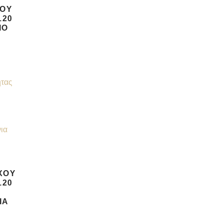
ΧΟΥ
120
ΙΟ
ητας
ΧΟΥ
120
ΊΑ