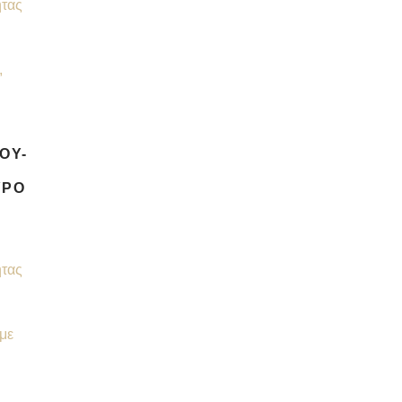
ητας
ΟΥ-
ΎΡΟ
ητας