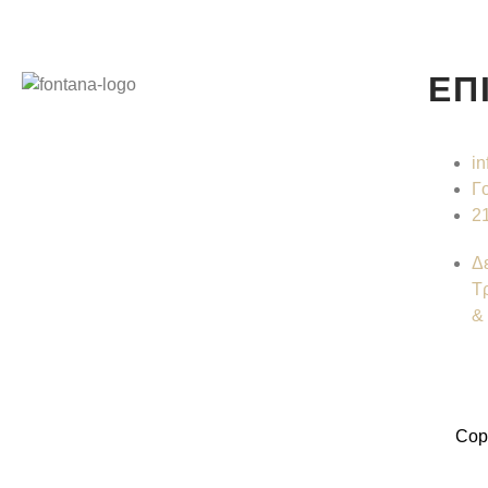
ΕΠ
i
Γ
2
Δε
Τ
& 
Cop