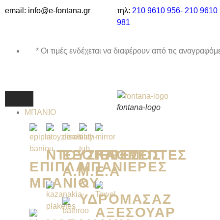
email: info@e-fontana.gr
τηλ:
210 9610 956-
210 9610
981
* Οι τιμές ενδέχεται να διαφέρουν από τις αναγραφ
fontana-logo
ΜΠΑΝΙΟ
ΝΤΟΥΖΙΈΡΕΣ
ΕΞΟΠΛΙΣΜΌΣ
ΚΑΘΡΈΠΤΕΣ
ΈΠΙΠΛΑ
ΜΠΑΝΙΈΡΕΣ
Α.Μ.Ε.Α
ΜΠΆΝΙΟΥ
&
ΥΔΡΟΜΑΣΆΖ
ΑΞΕΣΟΥΆΡ