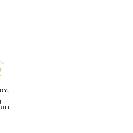
ΟΥ-
Ι
FULL