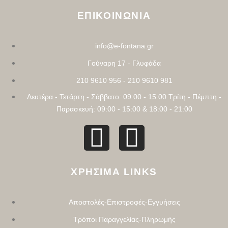
ΕΠΙΚΟΙΝΩΝΙΑ
info@e-fontana.gr
Γούναρη 17 - Γλυφάδα
210 9610 956 - 210 9610 981
Δευτέρα - Τετάρτη - Σάββατο: 09:00 - 15:00 Τρίτη - Πέμπτη -
Παρασκευή: 09:00 - 15:00 & 18:00 - 21:00
ΧΡΗΣΙΜΑ LINKS
Αποστολές-Επιστροφές-Εγγυήσεις
Τρόποι Παραγγελίας-Πληρωμής