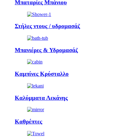
Μπαταρίες Μπάνιου
Στήλες ντους / υδρομασάζ
Μπανιέρες & Υδρομασάζ
Καμπίνες Κρύσταλλο
Καλύμματα Λεκάνης
Καθρέπτες