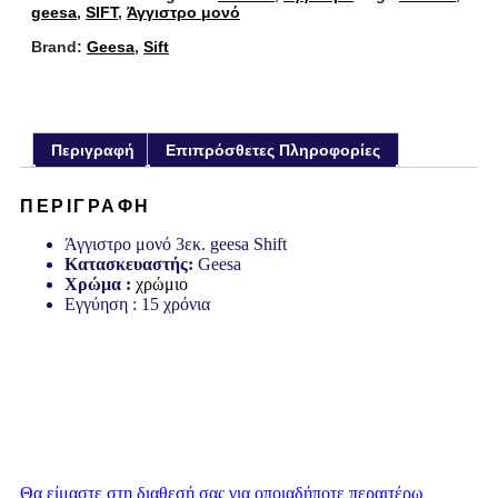
geesa
,
SIFT
,
Άγγιστρο μονό
Brand:
Geesa
,
Sift
Περιγραφή
Επιπρόσθετες Πληροφορίες
ΠΕΡΙΓΡΑΦΉ
Άγγιστρο μονό 3εκ. geesa Shift
Κατασκευαστής:
Geesa
Χρώμα :
χρώμιο
Εγγύηση : 15 χρόνια
Θα είμαστε στη διαθεσή σας για οποιαδήποτε περαιτέρω