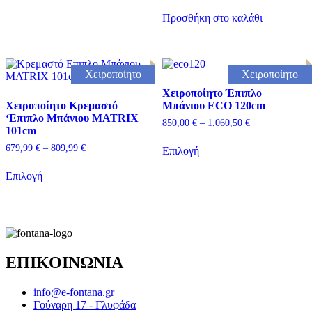
Προσθήκη στο καλάθι
Χειροποίητο
Χειροποίητο
Χειροποίητο Έπιπλο
Χειροποίητο Κρεμαστό
Μπάνιου ECO 120cm
‘Επιπλο Μπάνιου MATRIX
Price
850,00
€
–
1.060,50
€
101cm
range:
Αυτό
850,00 €
Price
679,99
€
–
809,99
€
Επιλογή
το
through
range:
Αυτό
προϊόν
1.060,50 €
679,99 €
Επιλογή
το
έχει
through
προϊόν
πολλαπλές
809,99 €
έχει
παραλλαγές.
πολλαπλές
Οι
παραλλαγές.
επιλογές
Οι
μπορούν
επιλογές
να
ΕΠΙΚΟΙΝΩΝΙΑ
μπορούν
επιλεγούν
να
στη
επιλεγούν
σελίδα
info@e-fontana.gr
στη
του
Γούναρη 17 - Γλυφάδα