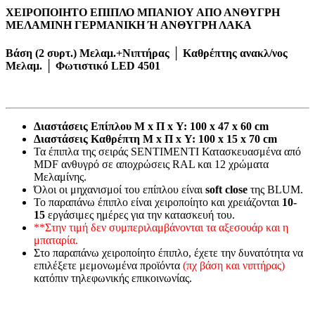
ΧΕΙΡΟΠΟΙΗΤΟ ΕΠΙΠΛΟ ΜΠΑΝΙΟΥ ΑΠΟ ΑΝΘΥΓΡΗ
ΜΕΛΑΜΙΝΗ ΓΕΡΜΑΝΙΚΗ Ή ΑΝΘΥΓΡΗ ΛΑΚΑ
Βάση (2 συρτ.) Μελαμ.+Νιπτήρας │ Καθρέπτης ανακλ/νος
Μελαμ. │ Φωτιστικό LED 4501
Διαστάσεις Επίπλου Μ x Π x Υ: 100 x 47 x 60 cm
Διαστάσεις Καθρέπτη Μ x Π x Υ: 100 x 15 x 70 cm
Τα έπιπλα της σειράς SENTIMENTI Κατασκευασμένα από
MDF ανθυγρό σε αποχρώσεις RAL και 12 χρώματα
Μελαμίνης.
Όλοι οι μηχανισμοί του επίπλου είναι
soft close
της BLUM.
Το παραπάνω έπιπλο είναι χειροποίητο και χρειάζονται
10-
15
εργάσιμες ημέρες για την κατασκευή του.
**Στην τιμή δεν συμπεριλαμβάνονται τα αξεσουάρ και η
μπαταρία.
Στο παραπάνω χειροποίητο έπιπλο, έχετε την δυνατότητα να
επιλέξετε μεμονωμένα προϊόντα
(πχ βάση και νιπτήρας)
κατόπιν τηλεφωνικής επικοινωνίας.