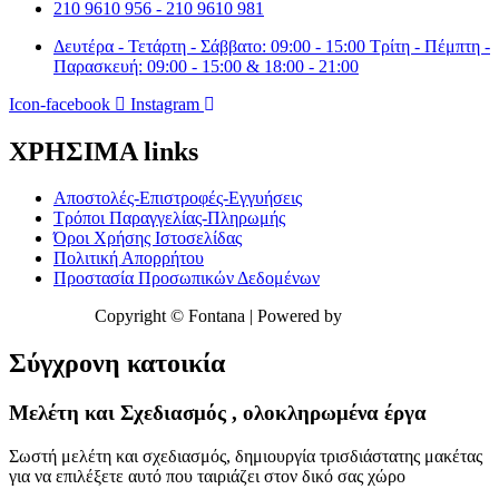
σελίδα
προϊόντος
210 9610 956 - 210 9610 981
του
προϊόντος
Δευτέρα - Τετάρτη - Σάββατο: 09:00 - 15:00 Τρίτη - Πέμπτη -
Παρασκευή: 09:00 - 15:00 & 18:00 - 21:00
Icon-facebook
Instagram
ΧΡΗΣΙΜΑ links
Αποστολές-Επιστροφές-Εγγυήσεις
Τρόποι Παραγγελίας-Πληρωμής
Όροι Χρήσης Ιστοσελίδας
Πολιτική Απορρήτου
Προστασία Προσωπικών Δεδομένων
Copyright © Fontana | Powered by
Shell-IT
Σύγχρονη κατοικία
Μελέτη και Σχεδιασμός , ολοκληρωμένα έργα
Σωστή μελέτη και σχεδιασμός, δημιουργία τρισδιάστατης μακέτας
για να επιλέξετε αυτό που ταιριάζει στον δικό σας χώρο