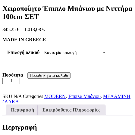
Χειροποίητο Έπιπλο Μπάνιου με Νιπτήρα
100cm ΣΕΤ
Price
845,25
€
–
1.013,08
€
range:
MADE IN GREECE
845,25 €
through
1.013,08 €
Επιλογή υλικού
Ποσότητα
Προσθήκη στο καλάθι
Χειροποίητο
Έπιπλο
Μπάνιου
με
SKU
N/A
Categories
MODERN
,
Έπιπλα Μπάνιου
,
ΜΕΛΑΜΙΝΗ
Νιπτήρα
/ ΛΑΚΑ
100cm
Περιγραφή
Επιπρόσθετες Πληροφορίες
ΣΕΤ
ποσότητα
Περιγραφή