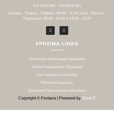
210 9610 956 - 210 9610 981
Δευτέρα - Τετάρτη - Σάββατο: 09:00 - 15:00 Τρίτη - Πέμπτη -
Παρασκευή: 09:00 - 15:00 & 18:00 - 21:00
ΧΡΗΣΙΜΑ LINKS
Αποστολές-Επιστροφές-Εγγυήσεις
Τρόποι Παραγγελίας-Πληρωμής
Όροι Χρήσης Ιστοσελίδας
Πολιτική Απορρήτου
Προστασία Προσωπικών Δεδομένων
Copyright © Fontana | Powered by
Shell-IT