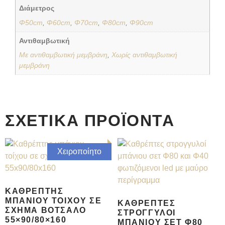
Διάμετρος
Φ50cm
,
Φ60cm
,
Φ70cm
,
Φ80cm
,
Φ90cm
Αντιθαμβωτική
Με αντιθαμβωτική μεμβράνη
,
Χωρίς αντιθαμβωτική
μεμβράνη
ΣΧΕΤΙΚΆ ΠΡΟΪΌΝΤΑ
Χειροποίητο
ΚΑΘΡΈΠΤΗΣ
ΜΠΆΝΙΟΥ ΤΟΊΧΟΥ ΣΕ
ΚΑΘΡΈΠΤΕΣ
ΣΧΉΜΑ ΒΌΤΣΑΛΟ
ΣΤΡΟΓΓΥΛΟΊ
55×90/80×160
ΜΠΆΝΙΟΥ ΣΕΤ Φ80