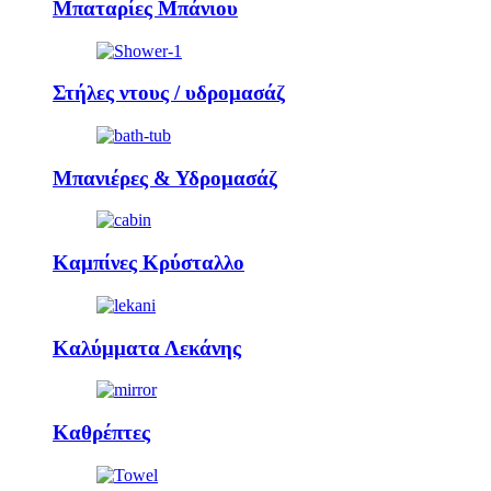
Μπαταρίες Μπάνιου
Στήλες ντους / υδρομασάζ
Μπανιέρες & Υδρομασάζ
Καμπίνες Κρύσταλλο
Καλύμματα Λεκάνης
Καθρέπτες