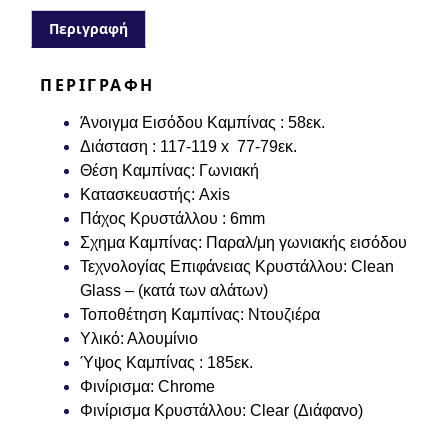
Περιγραφή
ΠΕΡΙΓΡΑΦΉ
Άνοιγμα Εισόδου Καμπίνας :
58
εκ.
Διάσταση :
117-119 x 77-79
εκ.
Θέση Καμπίνας:
Γωνιακή
Κατασκευαστής:
Axis
Πάχος Κρυστάλλου :
6
mm
Σχημα Καμπίνας:
Παραλ/μη γωνιακής εισόδου
Τεχνολογίας Επιφάνειας Κρυστάλλου:
Clean
Glass – (κατά των αλάτων)
Τοποθέτηση Καμπίνας:
Ντουζιέρα
Υλικό:
Αλουμίνιο
Ύψος Καμπίνας :
185
εκ.
Φινίρισμα:
Chrome
Φινίρισμα Κρυστάλλου:
Clear (Διάφανο)