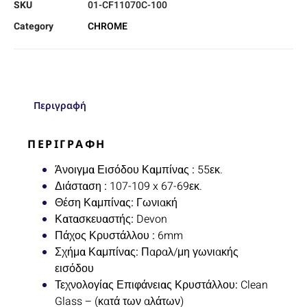
SKU
01-CF11070C-100
Category
CHROME
Περιγραφή
ΠΕΡΙΓΡΑΦΉ
Άνοιγμα Εισόδου Καμπίνας :
55
εκ.
Διάσταση :
107-109 x 67-69
εκ.
Θέση Καμπίνας:
Γωνιακή
Κατασκευαστής:
Devon
Πάχος Κρυστάλλου :
6
mm
Σχήμα Καμπίνας:
Παραλ/μη γωνιακής
εισόδου
Τεχνολογίας Επιφάνειας Κρυστάλλου:
Clean
Glass – (κατά των αλάτων)