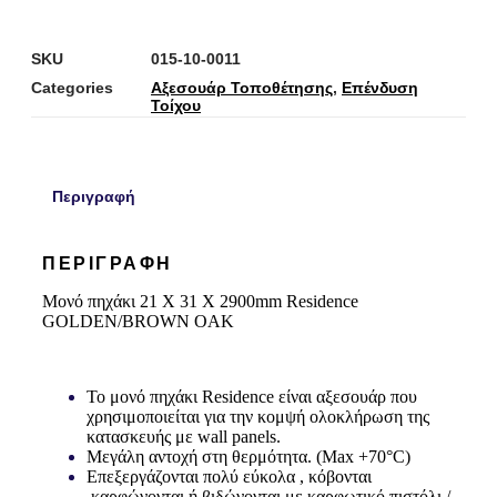
SKU
015-10-0011
Categories
Αξεσουάρ Τοποθέτησης
,
Επένδυση
Τοίχου
Περιγραφή
ΠΕΡΙΓΡΑΦΉ
Μονό πηχάκι
21 Χ 31 Χ 2900mm Residence
GOLDEN/BROWN OAK
Το μονό πηχάκι
Residence
είναι αξεσουάρ που
χρησιμοποιείται για την κομψή ολοκλήρωση της
κατασκευής με wall panels.
Μεγάλη αντοχή στη θερμότητα. (Max +70°C)
Επεξεργάζονται πολύ εύκολα , κόβονται
,καρφώνονται ή βιδώνονται με καρφωτικό πιστόλι /