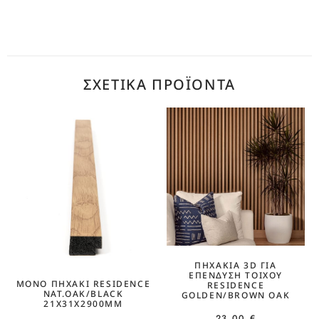
ΣΧΕΤΙΚΆ ΠΡΟΪΌΝΤΑ
ΠΗΧΆΚΙΑ 3D ΓΙΑ
ΕΠΈΝΔΥΣΗ ΤΟΊΧΟΥ
ΜΟΝΌ ΠΗΧΆΚΙ RESIDENCE
RESIDENCE
NAT.OAK/BLACK
GOLDEN/BROWN OAK
21Χ31Χ2900MM
23,00
€