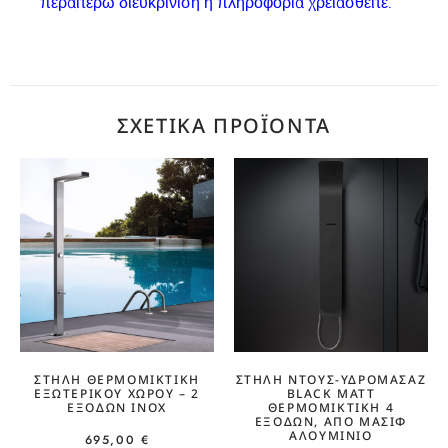
περαιτέρω διευκρίνιση ή πληροφορία χρειασθείτε.
ΣΧΕΤΙΚΆ ΠΡΟΪΌΝΤΑ
ΣΤΉΛΗ ΘΕΡΜΟΜΙΚΤΙΚΉ
ΣΤΉΛΗ ΝΤΟΥΣ-ΥΔΡΟΜΑΣΆΖ
ΕΞΩΤΕΡΙΚΟΎ ΧΏΡΟΥ – 2
BLACK MATT
ΕΞΌΔΩΝ ΙΝΟΧ
ΘΕΡΜΟΜΙΚΤΙΚΉ 4
ΕΞΌΔΩΝ, ΑΠΌ ΜΑΣΊΦ
ΑΛΟΥΜΊΝΙΟ
695,00
€