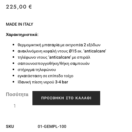
225,00
€
MADE IN ITALY
Χαρακτηριστικά
:
θερμομικτική μπαταρία με εκτροπέα 2 εξόδων
ανακλινόμενη κεφαλή ντους Ø15 εκ. ‘anticalcare’
τηλέφωνο ντους ‘anticalcare’ με σπιράλ
σαπουνοσπογγοθήκη/θήκη σαμπουάν
στήριγμα τηλεφώνου
εγκατάσταση σε επίπεδο τοίχο
Ιδανική πίεση νερού 3-4 bar
Ποσότητα
ΠΡΟΣΘΉΚΗ ΣΤΟ ΚΑΛΆΘΙ
SKU
01-GEMPL-100