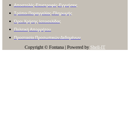
Αποστολές-Επιστροφές-Εγγυήσεις
Τρόποι Παραγγελίας-Πληρωμής
Όροι Χρήσης Ιστοσελίδας
Πολιτική Απορρήτου
Προστασία Προσωπικών Δεδομένων
Copyright © Fontana | Powered by
Shell-IT