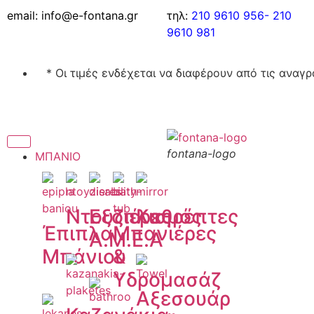
email: info@e-fontana.gr
τηλ:
210 9610 956-
210
9610 981
* Οι τιμές ενδέχεται να διαφέρουν από τις αν
fontana-logo
ΜΠΑΝΙΟ
Ντουζιέρες
Εξοπλισμός
Καθρέπτες
Έπιπλα
Μπανιέρες
Α.Μ.Ε.Α
Μπάνιου
&
Υδρομασάζ
Αξεσουάρ