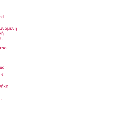
λινόμενη
λή
κ.
τσο
υ
ed
0
€
θήκη
ι