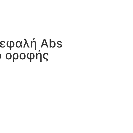
κεφαλή Abs
ο οροφής
h