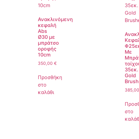
Ανακλινόμενη
κεφαλή
Abs
Ανακ
Ø30 με
Κεφα
μπράτσο
Φ25ε
οροφής
Με
10cm
Μπρά
τοίχο
350,00
€
35εκ.
Gold
Προσθήκη
Brush
στο
385,0
καλάθι
Προσ
στο
καλάθ