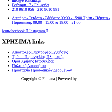
info@e-fontana.gr
στη
Γούναρη 17 - Γλυφάδα
σελίδα
210 9610 956 - 210 9610 981
του
προϊόντος
Δευτέρα - Τετάρτη - Σάββατο: 09:00 - 15:00 Τρίτη - Πέμπτη -
Παρασκευή: 09:00 - 15:00 & 18:00 - 21:00
Icon-facebook
Instagram
ΧΡΗΣΙΜΑ links
Αποστολές-Επιστροφές-Εγγυήσεις
Τρόποι Παραγγελίας-Πληρωμής
Όροι Χρήσης Ιστοσελίδας
Πολιτική Απορρήτου
Προστασία Προσωπικών Δεδομένων
Copyright © Fontana | Powered by
Shell-IT
ΣΎΓΧΡΟΝΗ ΚΑΤΟΙΚΊΑ
Μελέτη Και Σχεδιασμός , Ολοκληρωμένα Έργα
Σωστή μελέτη και σχεδιασμός, δημιουργία τρισδιάστατης
μακέτας για να επιλέξετε αυτό που ταιριάζει στον δικό σας