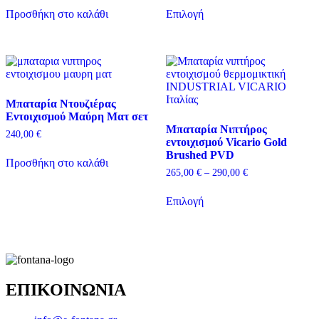
Αυτό
380,00 €
Προσθήκη στο καλάθι
Επιλογή
το
through
προϊόν
460,00 €
έχει
πολλαπλές
παραλλαγές.
Οι
επιλογές
Μπαταρία Ντουζιέρας
μπορούν
Εντοιχισμού Μαύρη Ματ σετ
να
Μπαταρία Nιπτήρος
επιλεγούν
240,00
€
εντοιχισμού Vicario Gold
στη
Brushed PVD
σελίδα
Προσθήκη στο καλάθι
του
Price
265,00
€
–
290,00
€
προϊόντος
range:
Αυτό
265,00 €
Επιλογή
το
through
προϊόν
290,00 €
έχει
πολλαπλές
παραλλαγές.
Οι
επιλογές
ΕΠΙΚΟΙΝΩΝΙΑ
μπορούν
να
επιλεγούν