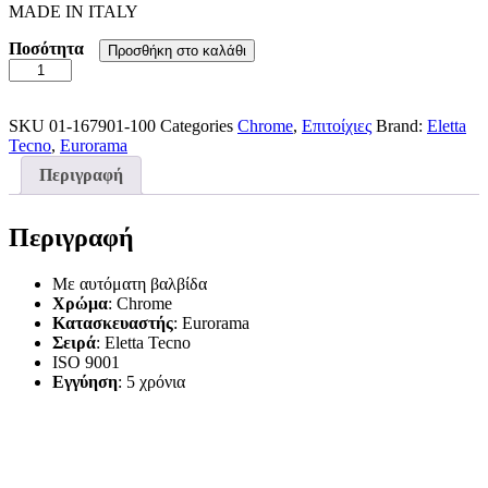
MADE IN ITALY
Ποσότητα
Προσθήκη στο καλάθι
Μπαταρία
Νιπτήρος
Εντοιχισμού
3
SKU
01-167901-100
Categories
Chrome
,
Επιτοίχιες
Brand:
Eletta
Οπών
Tecno
,
Eurorama
Eurorama
Περιγραφή
Eletta
Tecno
Chrome
Περιγραφή
ποσότητα
Με αυτόματη βαλβίδα
Χρώμα
: Chrome
Κατασκευαστής
: Eurorama
Σειρά
: Eletta Tecno
ISO 9001
Εγγύηση
: 5 χρόνια