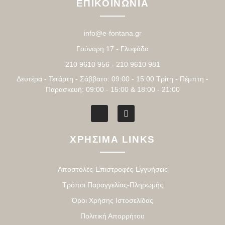
ΕΠΙΚΟΙΝΩΝΙΑ
info@e-fontana.gr
Γούναρη 17 - Γλυφάδα
210 9610 956 - 210 9610 981
Δευτέρα - Τετάρτη - Σάββατο: 09:00 - 15:00 Τρίτη - Πέμπτη -
Παρασκευή: 09:00 - 15:00 & 18:00 - 21:00
ΧΡΗΣΙΜΑ LINKS
Αποστολές-Επιστροφές-Εγγυήσεις
Τρόποι Παραγγελίας-Πληρωμής
Όροι Χρήσης Ιστοσελίδας
Πολιτική Απορρήτου