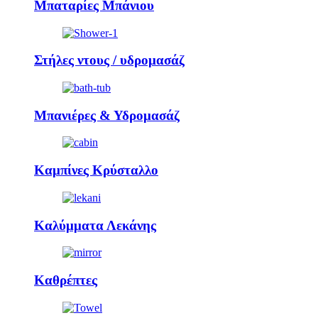
Μπαταρίες Μπάνιου
Στήλες ντους / υδρομασάζ
Μπανιέρες & Υδρομασάζ
Καμπίνες Κρύσταλλο
Καλύμματα Λεκάνης
Καθρέπτες