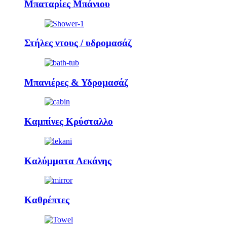
Μπαταρίες Μπάνιου
Στήλες ντους / υδρομασάζ
Μπανιέρες & Υδρομασάζ
Καμπίνες Κρύσταλλο
Καλύμματα Λεκάνης
Καθρέπτες