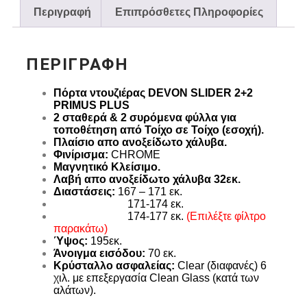
Περιγραφή
Επιπρόσθετες Πληροφορίες
ΠΕΡΙΓΡΑΦΉ
Πόρτα ντουζιέρας DEVON SLIDER 2+2
PRIMUS PLUS
2 σταθερά & 2 συρόμενα φύλλα για
τοποθέτηση από Τοίχο σε Τοίχο (εσοχή).
Πλαίσιο απο ανοξείδωτο χάλυβα.
Φινίρισμα:
CHROME
Μαγνητικό Κλείσιμο.
Λαβή απο ανοξείδωτο χάλυβα 32εκ.
Διαστάσεις:
167 – 171 εκ.
171-174 εκ.
174-177 εκ.
(Επιλέξτε φίλτρο
παρακάτω)
Ύψος:
195εκ.
Άνοιγμα εισόδου:
70 εκ.
Κρύσταλλο ασφαλείας:
Clear (διαφανές) 6
χιλ. με επεξεργασία Clean Glass (κατά των
αλάτων).