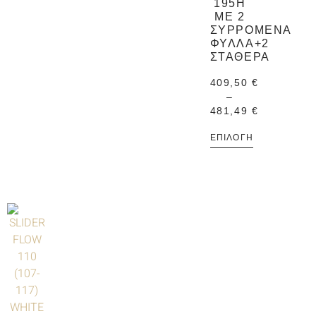
195H
ΜΕ 2
ΣΥΡΡΌΜΕΝΑ
ΦΎΛΛΑ+2
ΣΤΑΘΕΡΆ
409,50
€
–
481,49
€
ΕΠΙΛΟΓΉ