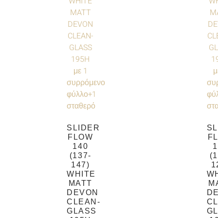
SLIDER
SL
FLOW
F
140
1
(137-
(
147)
1
WHITE
W
MATT
M
DEVON
D
CLEAN-
CL
GLASS
G