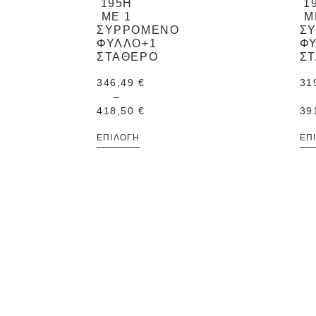
195H
1
ΜΕ 1
Μ
ΣΥΡΡΌΜΕΝΟ
Σ
ΦΎΛΛΟ+1
Φ
ΣΤΑΘΕΡΌ
Σ
346,49
€
31
–
418,50
€
39
ΕΠΙΛΟΓΉ
ΕΠ