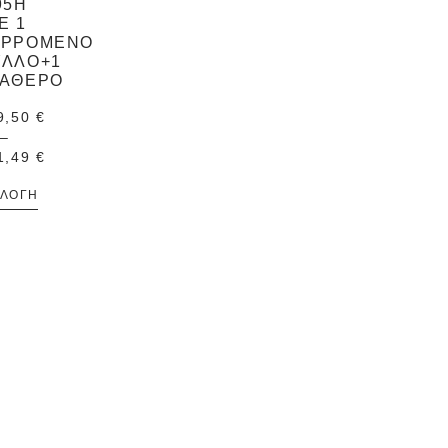
95H
Ε 1
ΥΡΡΌΜΕΝΟ
ΎΛΛΟ+1
ΤΑΘΕΡΌ
9,50
€
–
1,49
€
ΙΛΟΓΉ