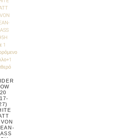
IDER
LOW
20
117-
27)
HITE
ATT
EVON
EAN-
LASS