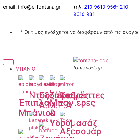
email: info@e-fontana.gr
τηλ:
210 9610 956-
210
9610 981
* Οι τιμές ενδέχεται να διαφέρουν από τις αν
fontana-logo
ΜΠΑΝΙΟ
Ντουζιέρες
Εξοπλισμός
Καθρέπτες
Έπιπλα
Μπανιέρες
Α.Μ.Ε.Α
Μπάνιου
&
Υδρομασάζ
Αξεσουάρ